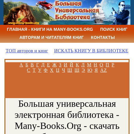
ГЛАВНАЯ - КНИГИ НА MANY-BOOKS.ORG
ПОИСК КНИГ
АВТОРАМ И ЧИТАТЕЛЯМ КНИГ
КОНТАКТЫ
ТОП авторов и книг
ИСКАТЬ КНИГУ В БИБЛИОТЕКЕ
А
Б
В
Г
Д
Е
Ж
З
И
Й
К
Л
М
Н
О
П
Р
С
Т
У
Ф
Х
Ц
Ч
Ш
Щ
Э
Ю
Я
AZ
Большая универсальная
электронная библиотека -
Many-Books.Org - скачать