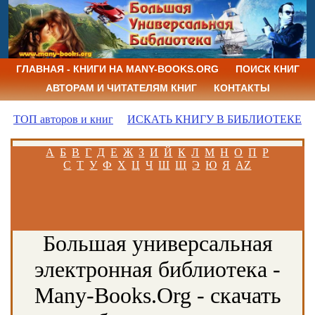
ГЛАВНАЯ - КНИГИ НА MANY-BOOKS.ORG
ПОИСК КНИГ
АВТОРАМ И ЧИТАТЕЛЯМ КНИГ
КОНТАКТЫ
ТОП авторов и книг
ИСКАТЬ КНИГУ В БИБЛИОТЕКЕ
А
Б
В
Г
Д
Е
Ж
З
И
Й
К
Л
М
Н
О
П
Р
С
Т
У
Ф
Х
Ц
Ч
Ш
Щ
Э
Ю
Я
AZ
Большая универсальная
электронная библиотека -
Many-Books.Org - скачать