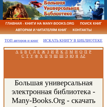
ГЛАВНАЯ - КНИГИ НА MANY-BOOKS.ORG
ПОИСК КНИГ
АВТОРАМ И ЧИТАТЕЛЯМ КНИГ
КОНТАКТЫ
ТОП авторов и книг
ИСКАТЬ КНИГУ В БИБЛИОТЕКЕ
А
Б
В
Г
Д
Е
Ж
З
И
Й
К
Л
М
Н
О
П
Р
С
Т
У
Ф
Х
Ц
Ч
Ш
Щ
Э
Ю
Я
AZ
Большая универсальная
электронная библиотека -
Many-Books.Org - скачать