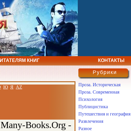
ЧИТАТЕЛЯМ КНИГ
КОНТАКТЫ
Рубрики
Проза. Историческая
Э
Ю
Я
AZ
Проза. Современная
Психология
Публицистика
Путешествия и география
Развлечения
 Many-Books.Org -
Разное