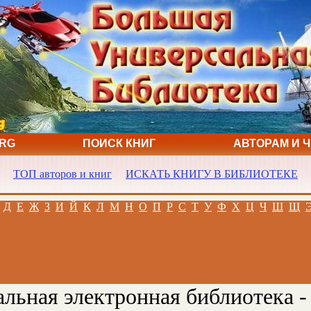
ORG
ПОИСК КНИГ
АВТОРАМ И 
ТОП авторов и книг
ИСКАТЬ КНИГУ В БИБЛИОТЕКЕ
Д
Е
Ж
З
И
Й
К
Л
М
Н
О
П
Р
С
Т
У
Ф
Х
Ц
Ч
Ш
Щ
льная электронная библиотека -