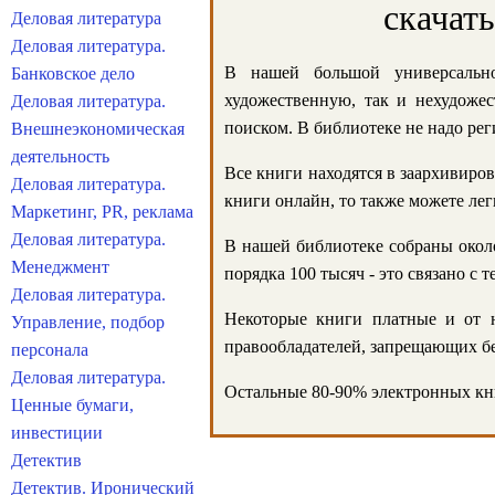
скачат
Деловая литература
Деловая литература.
В нашей большой универсально
Банковское дело
художественную, так и нехудожес
Деловая литература.
поиском. В библиотеке не надо реги
Внешнеэкономическая
деятельность
Все книги находятся в заархивиров
Деловая литература.
книги онлайн, то также можете лег
Маркетинг, PR, реклама
Деловая литература.
В нашей библиотеке собраны около
Менеджмент
порядка 100 тысяч - это связано с
Деловая литература.
Некоторые книги платные и от н
Управление, подбор
правообладателей, запрещающих бе
персонала
Деловая литература.
Остальные 80-90% электронных кни
Ценные бумаги,
инвестиции
Детектив
Детектив. Иронический