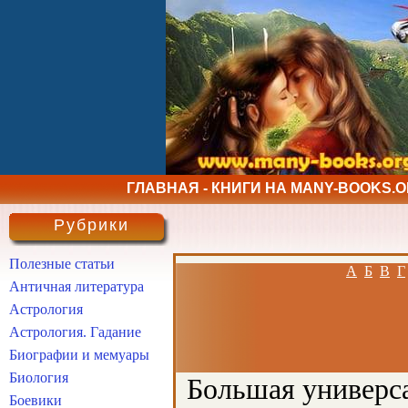
ГЛАВНАЯ - КНИГИ НА MANY-BOOKS.
Рубрики
Полезные статьи
А
Б
В
Г
Античная литература
Астрология
Астрология. Гадание
Биографии и мемуары
Биология
Большая универса
Боевики