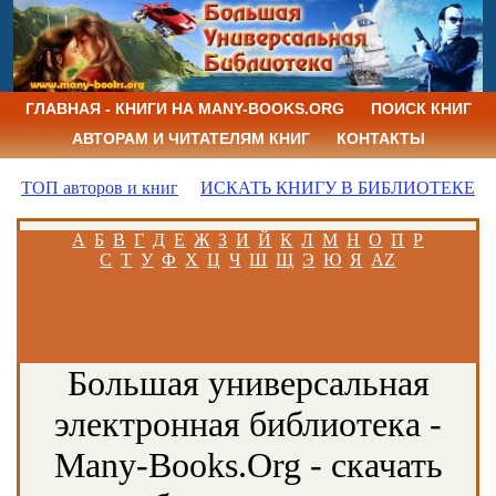
ГЛАВНАЯ - КНИГИ НА MANY-BOOKS.ORG
ПОИСК КНИГ
АВТОРАМ И ЧИТАТЕЛЯМ КНИГ
КОНТАКТЫ
ТОП авторов и книг
ИСКАТЬ КНИГУ В БИБЛИОТЕКЕ
А
Б
В
Г
Д
Е
Ж
З
И
Й
К
Л
М
Н
О
П
Р
С
Т
У
Ф
Х
Ц
Ч
Ш
Щ
Э
Ю
Я
AZ
Большая универсальная
электронная библиотека -
Many-Books.Org - скачать