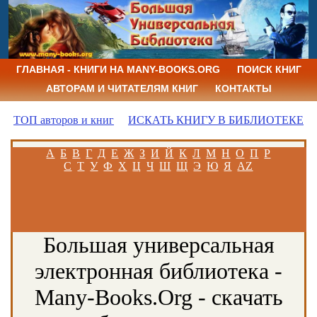
ГЛАВНАЯ - КНИГИ НА MANY-BOOKS.ORG
ПОИСК КНИГ
АВТОРАМ И ЧИТАТЕЛЯМ КНИГ
КОНТАКТЫ
ТОП авторов и книг
ИСКАТЬ КНИГУ В БИБЛИОТЕКЕ
А
Б
В
Г
Д
Е
Ж
З
И
Й
К
Л
М
Н
О
П
Р
С
Т
У
Ф
Х
Ц
Ч
Ш
Щ
Э
Ю
Я
AZ
Большая универсальная
электронная библиотека -
Many-Books.Org - скачать