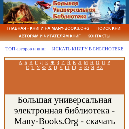
ГЛАВНАЯ - КНИГИ НА MANY-BOOKS.ORG
ПОИСК КНИГ
АВТОРАМ И ЧИТАТЕЛЯМ КНИГ
КОНТАКТЫ
ТОП авторов и книг
ИСКАТЬ КНИГУ В БИБЛИОТЕКЕ
А
Б
В
Г
Д
Е
Ж
З
И
Й
К
Л
М
Н
О
П
Р
С
Т
У
Ф
Х
Ц
Ч
Ш
Щ
Э
Ю
Я
AZ
Большая универсальная
электронная библиотека -
Many-Books.Org - скачать