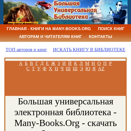
ГЛАВНАЯ - КНИГИ НА MANY-BOOKS.ORG
ПОИСК КНИГ
АВТОРАМ И ЧИТАТЕЛЯМ КНИГ
КОНТАКТЫ
ТОП авторов и книг
ИСКАТЬ КНИГУ В БИБЛИОТЕКЕ
А
Б
В
Г
Д
Е
Ж
З
И
Й
К
Л
М
Н
О
П
Р
С
Т
У
Ф
Х
Ц
Ч
Ш
Щ
Э
Ю
Я
AZ
Большая универсальная
электронная библиотека -
Many-Books.Org - скачать