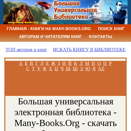
ГЛАВНАЯ - КНИГИ НА MANY-BOOKS.ORG
ПОИСК КНИГ
АВТОРАМ И ЧИТАТЕЛЯМ КНИГ
КОНТАКТЫ
ТОП авторов и книг
ИСКАТЬ КНИГУ В БИБЛИОТЕКЕ
А
Б
В
Г
Д
Е
Ж
З
И
Й
К
Л
М
Н
О
П
Р
С
Т
У
Ф
Х
Ц
Ч
Ш
Щ
Э
Ю
Я
AZ
Большая универсальная
электронная библиотека -
Many-Books.Org - скачать