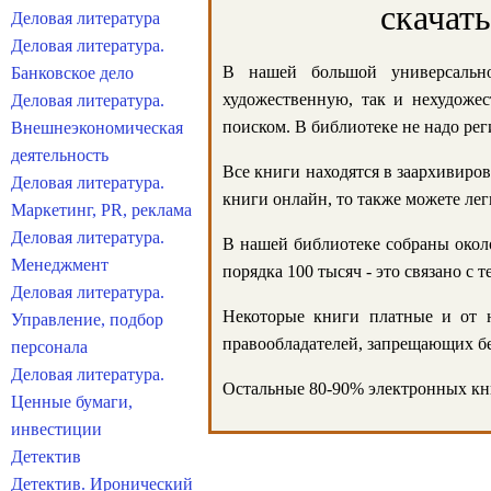
скачат
Деловая литература
Деловая литература.
В нашей большой универсально
Банковское дело
художественную, так и нехудожес
Деловая литература.
поиском. В библиотеке не надо реги
Внешнеэкономическая
деятельность
Все книги находятся в заархивиров
Деловая литература.
книги онлайн, то также можете лег
Маркетинг, PR, реклама
Деловая литература.
В нашей библиотеке собраны около
Менеджмент
порядка 100 тысяч - это связано с
Деловая литература.
Некоторые книги платные и от н
Управление, подбор
правообладателей, запрещающих бе
персонала
Деловая литература.
Остальные 80-90% электронных кни
Ценные бумаги,
инвестиции
Детектив
Детектив. Иронический