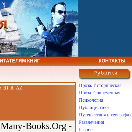
ЧИТАТЕЛЯМ КНИГ
КОНТАКТЫ
Рубрики
Проза. Историческая
Э
Ю
Я
AZ
Проза. Современная
Психология
Публицистика
Путешествия и география
Развлечения
 Many-Books.Org -
Разное