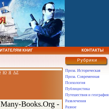
ЧИТАТЕЛЯМ КНИГ
КОНТАКТЫ
Рубрики
Проза. Историческая
Э
Ю
Я
AZ
Проза. Современная
Психология
Публицистика
Путешествия и география
Развлечения
 Many-Books.Org -
Разное