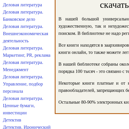
скачат
Деловая литература
Деловая литература.
В нашей большой универсально
Банковское дело
художественную, так и нехудожес
Деловая литература.
поиском. В библиотеке не надо реги
Внешнеэкономическая
деятельность
Все книги находятся в заархивиров
Деловая литература.
книги онлайн, то также можете лег
Маркетинг, PR, реклама
Деловая литература.
В нашей библиотеке собраны около
Менеджмент
порядка 100 тысяч - это связано с
Деловая литература.
Некоторые книги платные и от н
Управление, подбор
правообладателей, запрещающих бе
персонала
Деловая литература.
Остальные 80-90% электронных кни
Ценные бумаги,
инвестиции
Детектив
Детектив. Иронический