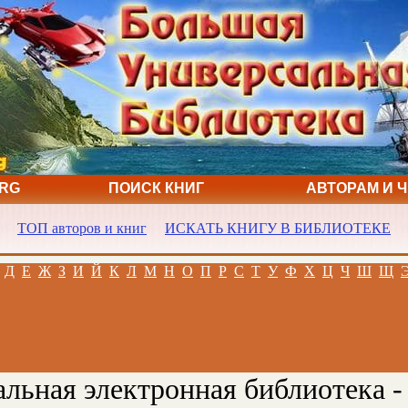
ORG
ПОИСК КНИГ
АВТОРАМ И 
ТОП авторов и книг
ИСКАТЬ КНИГУ В БИБЛИОТЕКЕ
Д
Е
Ж
З
И
Й
К
Л
М
Н
О
П
Р
С
Т
У
Ф
Х
Ц
Ч
Ш
Щ
льная электронная библиотека -