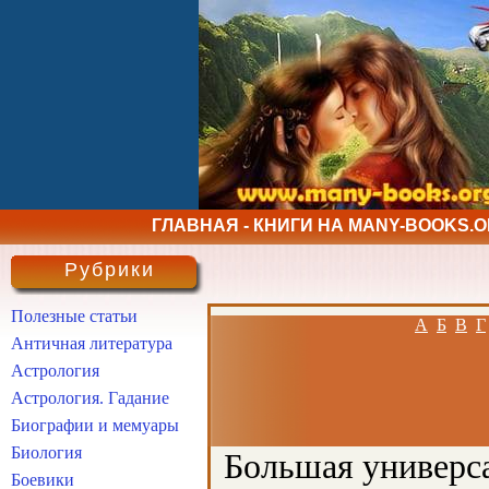
ГЛАВНАЯ - КНИГИ НА MANY-BOOKS.
Рубрики
Полезные статьи
А
Б
В
Г
Античная литература
Астрология
Астрология. Гадание
Биографии и мемуары
Биология
Большая универса
Боевики