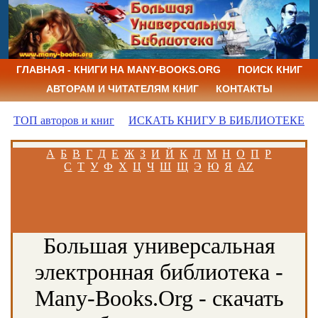
ГЛАВНАЯ - КНИГИ НА MANY-BOOKS.ORG
ПОИСК КНИГ
АВТОРАМ И ЧИТАТЕЛЯМ КНИГ
КОНТАКТЫ
ТОП авторов и книг
ИСКАТЬ КНИГУ В БИБЛИОТЕКЕ
А
Б
В
Г
Д
Е
Ж
З
И
Й
К
Л
М
Н
О
П
Р
С
Т
У
Ф
Х
Ц
Ч
Ш
Щ
Э
Ю
Я
AZ
Большая универсальная
электронная библиотека -
Many-Books.Org - скачать