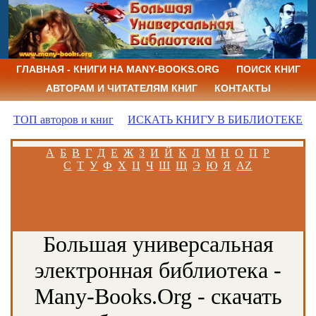
ГЛАВНАЯ - КНИГИ НА MANY-BOOKS.ORG
ПОИСК КНИГ
АВТОРАМ И ЧИТАТЕЛЯМ КНИГ
КОНТАКТЫ
ТОП авторов и книг
ИСКАТЬ КНИГУ В БИБЛИОТЕКЕ
А
Б
В
Г
Д
Е
Ж
З
И
Й
К
Л
М
Н
О
П
Р
С
Т
У
Ф
Х
Ц
Ч
Ш
Щ
Э
Ю
Я
AZ
Большая универсальная
электронная библиотека -
Many-Books.Org - скачать