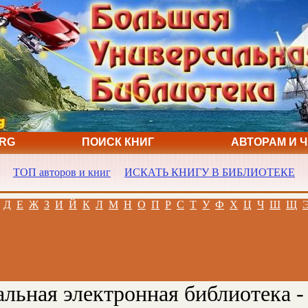
ORG
ПОИСК КНИГ
АВТОРАМ И 
ТОП авторов и книг
ИСКАТЬ КНИГУ В БИБЛИОТЕКЕ
Д
Е
Ж
З
И
Й
К
Л
М
Н
О
П
Р
С
Т
У
Ф
Х
Ц
Ч
Ш
Щ
льная электронная библиотека -