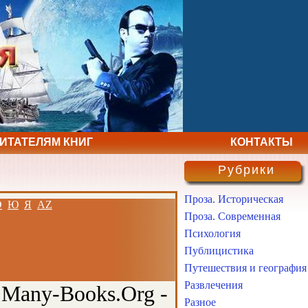
ЧИТАТЕЛЯМ КНИГ
КОНТАКТЫ
Рубрики
Проза. Историческая
Э
Ю
Я
AZ
Проза. Современная
Психология
Публицистика
Путешествия и география
Развлечения
 Many-Books.Org -
Разное