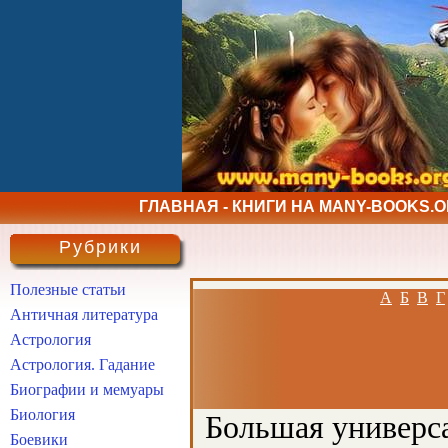
ГЛАВНАЯ - КНИГИ НА MANY-BOOKS.
Рубрики
Полезные статьи
А
Б
В
Г
Античная литература
Астрология
Астрология. Гадание
Биографии и мемуары
Биология
Большая универса
Боевики