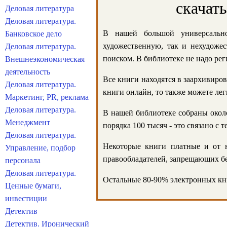
скачат
Деловая литература
Деловая литература.
В нашей большой универсально
Банковское дело
художественную, так и нехудожес
Деловая литература.
поиском. В библиотеке не надо реги
Внешнеэкономическая
деятельность
Все книги находятся в заархивиров
Деловая литература.
книги онлайн, то также можете лег
Маркетинг, PR, реклама
Деловая литература.
В нашей библиотеке собраны около
Менеджмент
порядка 100 тысяч - это связано с
Деловая литература.
Некоторые книги платные и от н
Управление, подбор
правообладателей, запрещающих бе
персонала
Деловая литература.
Остальные 80-90% электронных кни
Ценные бумаги,
инвестиции
Детектив
Детектив. Иронический