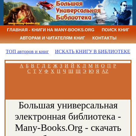
ГЛАВНАЯ - КНИГИ НА MANY-BOOKS.ORG
ПОИСК КНИГ
АВТОРАМ И ЧИТАТЕЛЯМ КНИГ
КОНТАКТЫ
ТОП авторов и книг
ИСКАТЬ КНИГУ В БИБЛИОТЕКЕ
А
Б
В
Г
Д
Е
Ж
З
И
Й
К
Л
М
Н
О
П
Р
С
Т
У
Ф
Х
Ц
Ч
Ш
Щ
Э
Ю
Я
AZ
Большая универсальная
электронная библиотека -
Many-Books.Org - скачать