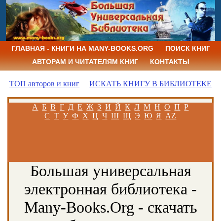
ГЛАВНАЯ - КНИГИ НА MANY-BOOKS.ORG
ПОИСК КНИГ
АВТОРАМ И ЧИТАТЕЛЯМ КНИГ
КОНТАКТЫ
ТОП авторов и книг
ИСКАТЬ КНИГУ В БИБЛИОТЕКЕ
А
Б
В
Г
Д
Е
Ж
З
И
Й
К
Л
М
Н
О
П
Р
С
Т
У
Ф
Х
Ц
Ч
Ш
Щ
Э
Ю
Я
AZ
Большая универсальная
электронная библиотека -
Many-Books.Org - скачать