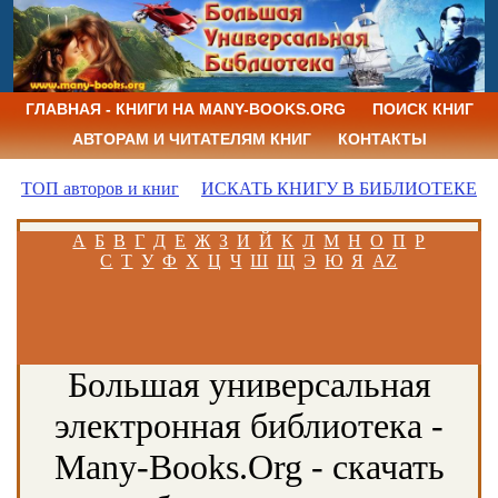
ГЛАВНАЯ - КНИГИ НА MANY-BOOKS.ORG
ПОИСК КНИГ
АВТОРАМ И ЧИТАТЕЛЯМ КНИГ
КОНТАКТЫ
ТОП авторов и книг
ИСКАТЬ КНИГУ В БИБЛИОТЕКЕ
А
Б
В
Г
Д
Е
Ж
З
И
Й
К
Л
М
Н
О
П
Р
С
Т
У
Ф
Х
Ц
Ч
Ш
Щ
Э
Ю
Я
AZ
Большая универсальная
электронная библиотека -
Many-Books.Org - скачать