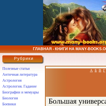
ГЛАВНАЯ - КНИГИ НА MANY-BOOKS.
Рубрики
Полезные статьи
А
Б
В
Г
Античная литература
Астрология
Астрология. Гадание
Биографии и мемуары
Биология
Большая универса
Боевики