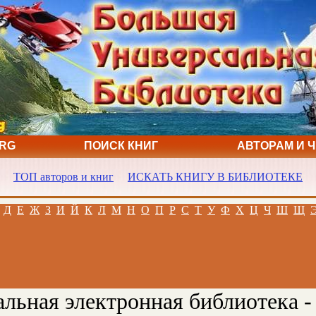
ORG
ПОИСК КНИГ
АВТОРАМ И 
ТОП авторов и книг
ИСКАТЬ КНИГУ В БИБЛИОТЕКЕ
Д
Е
Ж
З
И
Й
К
Л
М
Н
О
П
Р
С
Т
У
Ф
Х
Ц
Ч
Ш
Щ
льная электронная библиотека -