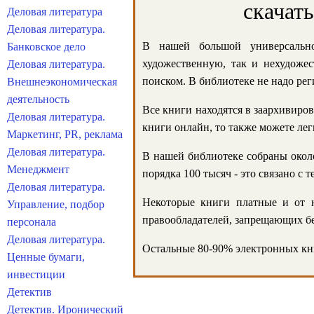
скачат
Деловая литература
Деловая литература.
В нашей большой универсально
Банковское дело
художественную, так и нехудожес
Деловая литература.
поиском. В библиотеке не надо реги
Внешнеэкономическая
деятельность
Все книги находятся в заархивиров
Деловая литература.
книги онлайн, то также можете лег
Маркетинг, PR, реклама
Деловая литература.
В нашей библиотеке собраны около
Менеджмент
порядка 100 тысяч - это связано с
Деловая литература.
Некоторые книги платные и от н
Управление, подбор
правообладателей, запрещающих бе
персонала
Деловая литература.
Остальные 80-90% электронных кни
Ценные бумаги,
инвестиции
Детектив
Детектив. Иронический