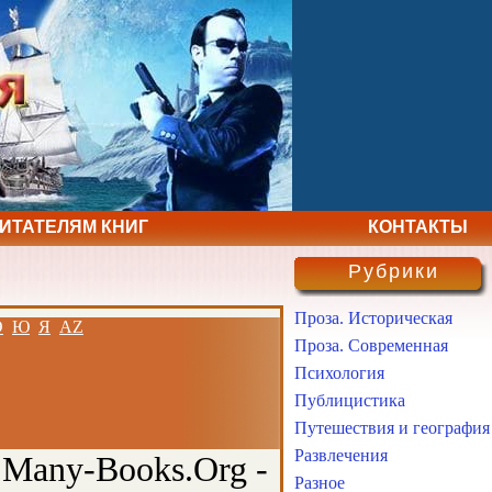
ЧИТАТЕЛЯМ КНИГ
КОНТАКТЫ
Рубрики
Проза. Историческая
Э
Ю
Я
AZ
Проза. Современная
Психология
Публицистика
Путешествия и география
Развлечения
 Many-Books.Org -
Разное