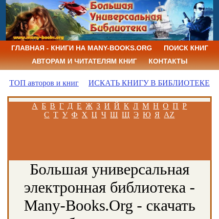
ГЛАВНАЯ - КНИГИ НА MANY-BOOKS.ORG
ПОИСК КНИГ
АВТОРАМ И ЧИТАТЕЛЯМ КНИГ
КОНТАКТЫ
ТОП авторов и книг
ИСКАТЬ КНИГУ В БИБЛИОТЕКЕ
А
Б
В
Г
Д
Е
Ж
З
И
Й
К
Л
М
Н
О
П
Р
С
Т
У
Ф
Х
Ц
Ч
Ш
Щ
Э
Ю
Я
AZ
Большая универсальная
электронная библиотека -
Many-Books.Org - скачать