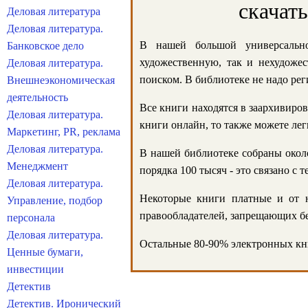
скачат
Деловая литература
Деловая литература.
В нашей большой универсально
Банковское дело
художественную, так и нехудожес
Деловая литература.
поиском. В библиотеке не надо реги
Внешнеэкономическая
деятельность
Все книги находятся в заархивиров
Деловая литература.
книги онлайн, то также можете лег
Маркетинг, PR, реклама
Деловая литература.
В нашей библиотеке собраны около
Менеджмент
порядка 100 тысяч - это связано с
Деловая литература.
Некоторые книги платные и от н
Управление, подбор
правообладателей, запрещающих бе
персонала
Деловая литература.
Остальные 80-90% электронных кни
Ценные бумаги,
инвестиции
Детектив
Детектив. Иронический