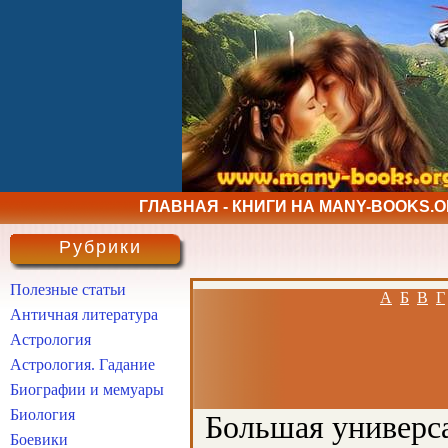
ГЛАВНАЯ - КНИГИ НА MANY-BOOKS.
Рубрики
Полезные статьи
А
Б
В
Г
Античная литература
Астрология
Астрология. Гадание
Биографии и мемуары
Биология
Большая универса
Боевики