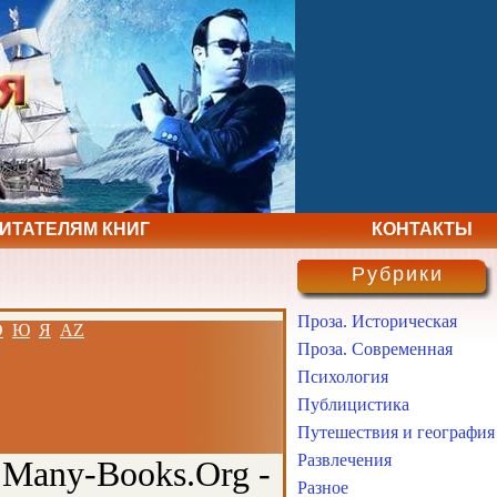
ЧИТАТЕЛЯМ КНИГ
КОНТАКТЫ
Рубрики
Проза. Историческая
Э
Ю
Я
AZ
Проза. Современная
Психология
Публицистика
Путешествия и география
Развлечения
 Many-Books.Org -
Разное