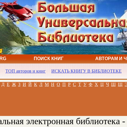
ORG
ПОИСК КНИГ
АВТОРАМ И 
ТОП авторов и книг
ИСКАТЬ КНИГУ В БИБЛИОТЕКЕ
Д
Е
Ж
З
И
Й
К
Л
М
Н
О
П
Р
С
Т
У
Ф
Х
Ц
Ч
Ш
Щ
льная электронная библиотека -