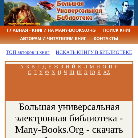
ГЛАВНАЯ - КНИГИ НА MANY-BOOKS.ORG
ПОИСК КНИГ
АВТОРАМ И ЧИТАТЕЛЯМ КНИГ
КОНТАКТЫ
ТОП авторов и книг
ИСКАТЬ КНИГУ В БИБЛИОТЕКЕ
А
Б
В
Г
Д
Е
Ж
З
И
Й
К
Л
М
Н
О
П
Р
С
Т
У
Ф
Х
Ц
Ч
Ш
Щ
Э
Ю
Я
AZ
Большая универсальная
электронная библиотека -
Many-Books.Org - скачать