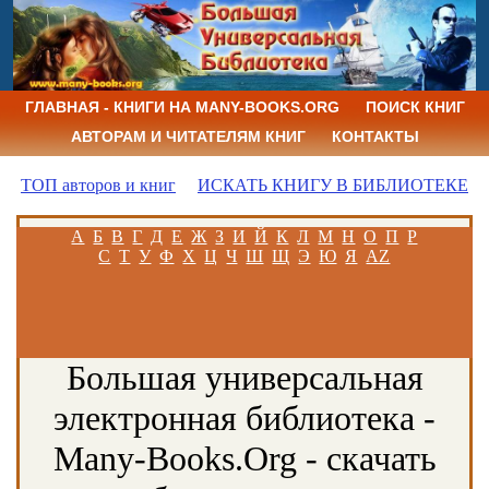
ГЛАВНАЯ - КНИГИ НА MANY-BOOKS.ORG
ПОИСК КНИГ
АВТОРАМ И ЧИТАТЕЛЯМ КНИГ
КОНТАКТЫ
ТОП авторов и книг
ИСКАТЬ КНИГУ В БИБЛИОТЕКЕ
А
Б
В
Г
Д
Е
Ж
З
И
Й
К
Л
М
Н
О
П
Р
С
Т
У
Ф
Х
Ц
Ч
Ш
Щ
Э
Ю
Я
AZ
Большая универсальная
электронная библиотека -
Many-Books.Org - скачать