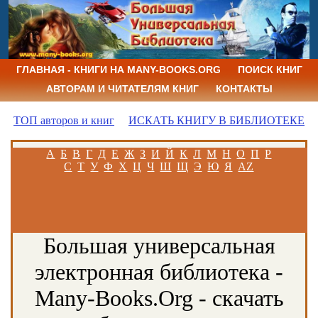
ГЛАВНАЯ - КНИГИ НА MANY-BOOKS.ORG
ПОИСК КНИГ
АВТОРАМ И ЧИТАТЕЛЯМ КНИГ
КОНТАКТЫ
ТОП авторов и книг
ИСКАТЬ КНИГУ В БИБЛИОТЕКЕ
А
Б
В
Г
Д
Е
Ж
З
И
Й
К
Л
М
Н
О
П
Р
С
Т
У
Ф
Х
Ц
Ч
Ш
Щ
Э
Ю
Я
AZ
Большая универсальная
электронная библиотека -
Many-Books.Org - скачать