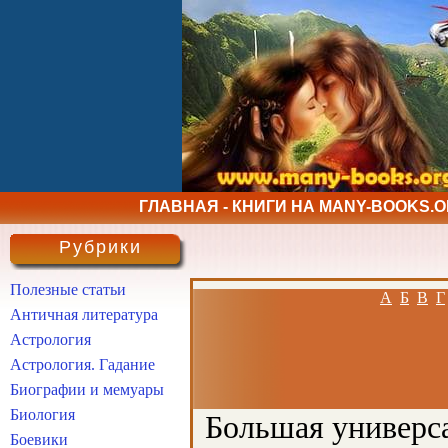
ГЛАВНАЯ - КНИГИ НА MANY-BOOKS.
Рубрики
Полезные статьи
А
Б
В
Г
Античная литература
Астрология
Астрология. Гадание
Биографии и мемуары
Биология
Большая универса
Боевики