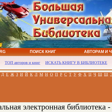
ORG
ПОИСК КНИГ
АВТОРАМ И 
ТОП авторов и книг
ИСКАТЬ КНИГУ В БИБЛИОТЕКЕ
Д
Е
Ж
З
И
Й
К
Л
М
Н
О
П
Р
С
Т
У
Ф
Х
Ц
Ч
Ш
Щ
льная электронная библиотека -