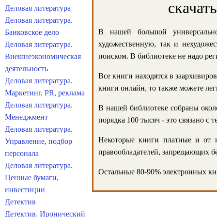
скачат
Деловая литература
Деловая литература.
В нашей большой универсально
Банковское дело
художественную, так и нехудожес
Деловая литература.
поиском. В библиотеке не надо реги
Внешнеэкономическая
деятельность
Все книги находятся в заархивиров
Деловая литература.
книги онлайн, то также можете лег
Маркетинг, PR, реклама
Деловая литература.
В нашей библиотеке собраны около
Менеджмент
порядка 100 тысяч - это связано с
Деловая литература.
Некоторые книги платные и от н
Управление, подбор
правообладателей, запрещающих бе
персонала
Деловая литература.
Остальные 80-90% электронных кни
Ценные бумаги,
инвестиции
Детектив
Детектив. Иронический