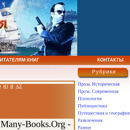
ЧИТАТЕЛЯМ КНИГ
КОНТАКТЫ
Рубрики
Проза. Историческая
Э
Ю
Я
AZ
Проза. Современная
Психология
Публицистика
Путешествия и география
Развлечения
 Many-Books.Org -
Разное