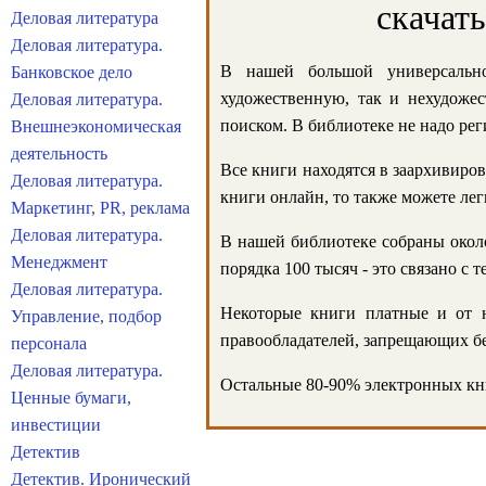
скачат
Деловая литература
Деловая литература.
В нашей большой универсально
Банковское дело
художественную, так и нехудожес
Деловая литература.
поиском. В библиотеке не надо реги
Внешнеэкономическая
деятельность
Все книги находятся в заархивиров
Деловая литература.
книги онлайн, то также можете лег
Маркетинг, PR, реклама
Деловая литература.
В нашей библиотеке собраны около
Менеджмент
порядка 100 тысяч - это связано с
Деловая литература.
Некоторые книги платные и от н
Управление, подбор
правообладателей, запрещающих бе
персонала
Деловая литература.
Остальные 80-90% электронных кни
Ценные бумаги,
инвестиции
Детектив
Детектив. Иронический