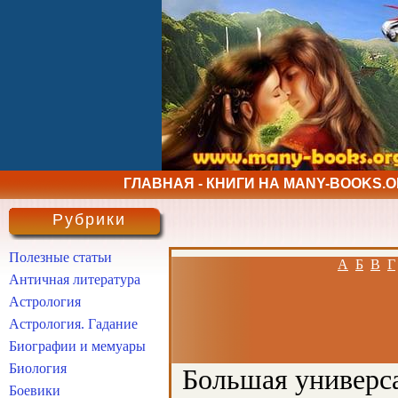
ГЛАВНАЯ - КНИГИ НА MANY-BOOKS.
Рубрики
Полезные статьи
А
Б
В
Г
Античная литература
Астрология
Астрология. Гадание
Биографии и мемуары
Биология
Большая универса
Боевики