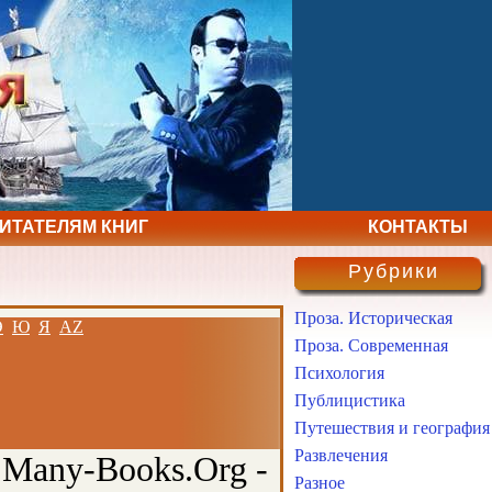
ЧИТАТЕЛЯМ КНИГ
КОНТАКТЫ
Рубрики
Проза. Историческая
Э
Ю
Я
AZ
Проза. Современная
Психология
Публицистика
Путешествия и география
Развлечения
 Many-Books.Org -
Разное