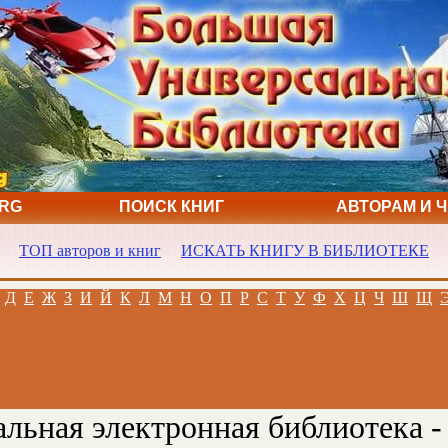
ORG
ПОИСК КНИГ
АВТОРАМ И 
ТОП авторов и книг
ИСКАТЬ КНИГУ В БИБЛИОТЕКЕ
Д
Е
Ж
З
И
Й
К
Л
М
Н
О
П
Р
С
Т
У
Ф
Х
Ц
Ч
Ш
Щ
льная электронная библиотека -