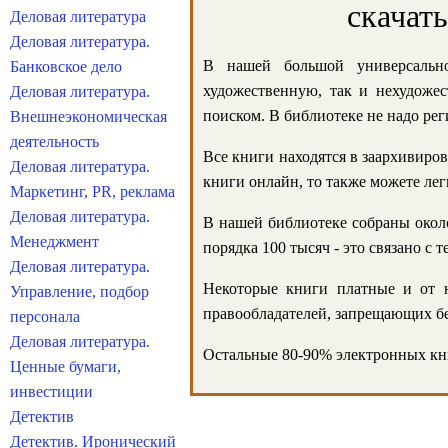
скачат
Деловая литература
Деловая литература.
В нашей большой универсально
Банковское дело
художественную, так и нехудожес
Деловая литература.
поиском. В библиотеке не надо реги
Внешнеэкономическая
деятельность
Все книги находятся в заархивиров
Деловая литература.
книги онлайн, то также можете лег
Маркетинг, PR, реклама
Деловая литература.
В нашей библиотеке собраны около
Менеджмент
порядка 100 тысяч - это связано с
Деловая литература.
Некоторые книги платные и от н
Управление, подбор
правообладателей, запрещающих бе
персонала
Деловая литература.
Остальные 80-90% электронных кни
Ценные бумаги,
инвестиции
Детектив
Детектив. Иронический