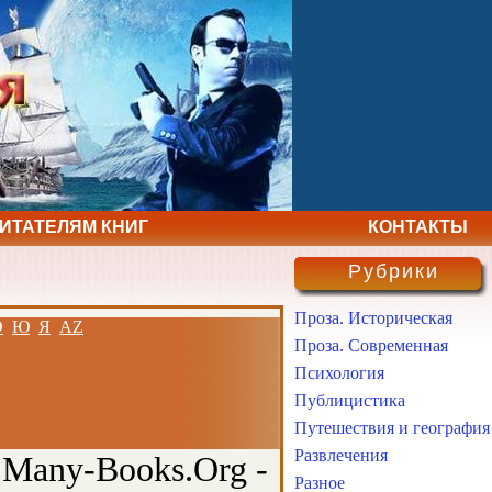
ЧИТАТЕЛЯМ КНИГ
КОНТАКТЫ
Рубрики
Проза. Историческая
Э
Ю
Я
AZ
Проза. Современная
Психология
Публицистика
Путешествия и география
Развлечения
 Many-Books.Org -
Разное