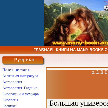
ГЛАВНАЯ - КНИГИ НА MANY-BOOKS.
Рубрики
Полезные статьи
А
Б
В
Г
Античная литература
Астрология
Астрология. Гадание
Биографии и мемуары
Биология
Большая универса
Боевики