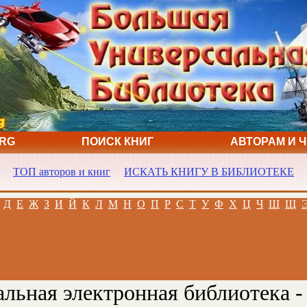
ORG
ПОИСК КНИГ
АВТОРАМ И 
ТОП авторов и книг
ИСКАТЬ КНИГУ В БИБЛИОТЕКЕ
Д
Е
Ж
З
И
Й
К
Л
М
Н
О
П
Р
С
Т
У
Ф
Х
Ц
Ч
Ш
Щ
льная электронная библиотека -