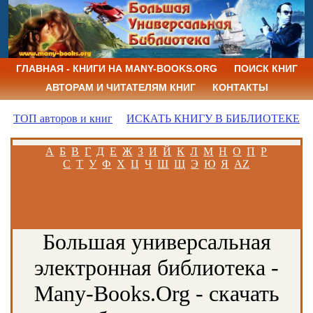
ГЛАВНАЯ - КНИГИ НА MANY-BOOKS.ORG
ПОИСК КНИГ
АВТОРАМ И ЧИТАТЕЛЯМ КНИГ
КОНТАКТЫ
ТОП авторов и книг
ИСКАТЬ КНИГУ В БИБЛИОТЕКЕ
А
Б
В
Г
Д
Е
Ж
З
И
Й
К
Л
М
Н
О
П
Р
С
Т
У
Ф
Х
Ц
Ч
Ш
Щ
Э
Ю
Я
AZ
Большая универсальная
электронная библиотека -
Many-Books.Org - скачать