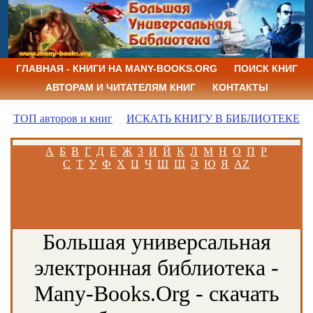
ГЛАВНАЯ - КНИГИ НА MANY-BOOKS.ORG
ПОИСК КНИГ
АВТОРАМ И ЧИТАТЕЛЯМ КНИГ
КОНТАКТЫ
ТОП авторов и книг
ИСКАТЬ КНИГУ В БИБЛИОТЕКЕ
А
Б
В
Г
Д
Е
Ж
З
И
Й
К
Л
М
Н
О
П
Р
С
Т
У
Ф
Х
Ц
Ч
Ш
Щ
Э
Ю
Я
AZ
Большая универсальная
электронная библиотека -
Many-Books.Org - скачать