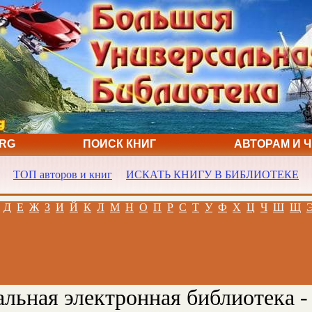
ORG
ПОИСК КНИГ
АВТОРАМ И 
ТОП авторов и книг
ИСКАТЬ КНИГУ В БИБЛИОТЕКЕ
Д
Е
Ж
З
И
Й
К
Л
М
Н
О
П
Р
С
Т
У
Ф
Х
Ц
Ч
Ш
Щ
льная электронная библиотека -