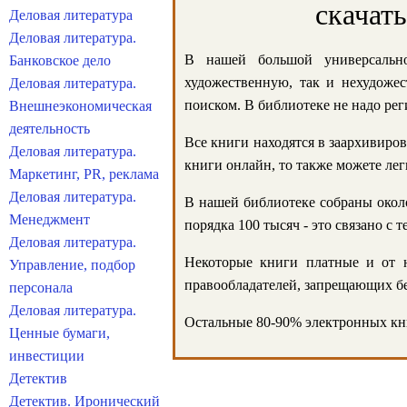
скачат
Деловая литература
Деловая литература.
В нашей большой универсально
Банковское дело
художественную, так и нехудожес
Деловая литература.
поиском. В библиотеке не надо реги
Внешнеэкономическая
деятельность
Все книги находятся в заархивиров
Деловая литература.
книги онлайн, то также можете лег
Маркетинг, PR, реклама
Деловая литература.
В нашей библиотеке собраны около
Менеджмент
порядка 100 тысяч - это связано с
Деловая литература.
Некоторые книги платные и от н
Управление, подбор
правообладателей, запрещающих бе
персонала
Деловая литература.
Остальные 80-90% электронных кни
Ценные бумаги,
инвестиции
Детектив
Детектив. Иронический