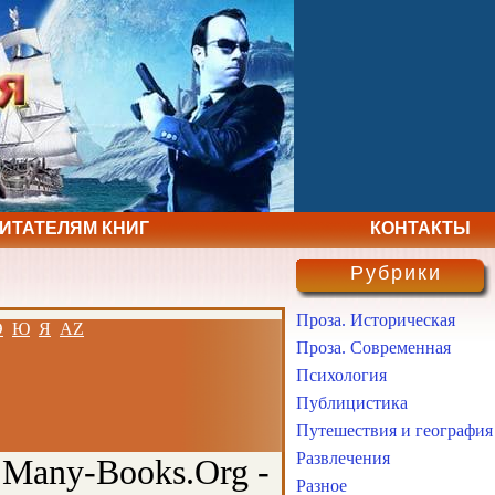
ЧИТАТЕЛЯМ КНИГ
КОНТАКТЫ
Рубрики
Проза. Историческая
Э
Ю
Я
AZ
Проза. Современная
Психология
Публицистика
Путешествия и география
Развлечения
 Many-Books.Org -
Разное