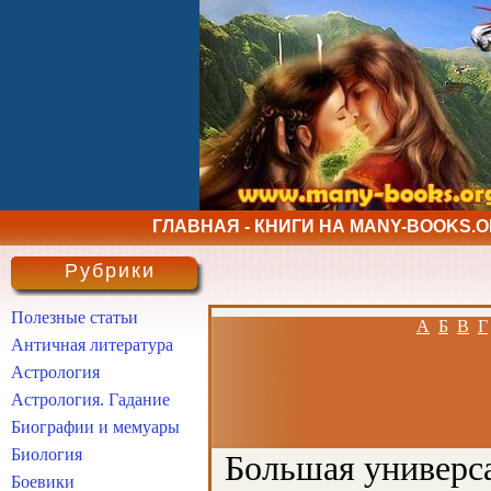
ГЛАВНАЯ - КНИГИ НА MANY-BOOKS.
Рубрики
Полезные статьи
А
Б
В
Г
Античная литература
Астрология
Астрология. Гадание
Биографии и мемуары
Биология
Большая универса
Боевики