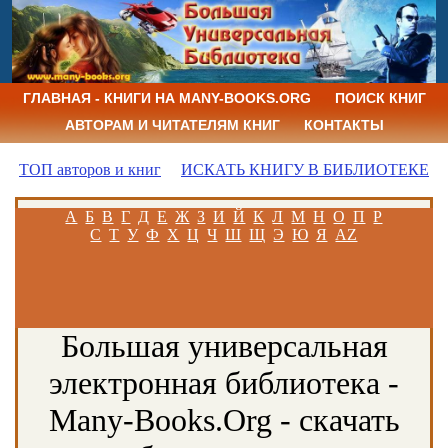
ГЛАВНАЯ - КНИГИ НА MANY-BOOKS.ORG
ПОИСК КНИГ
АВТОРАМ И ЧИТАТЕЛЯМ КНИГ
КОНТАКТЫ
ТОП авторов и книг
ИСКАТЬ КНИГУ В БИБЛИОТЕКЕ
А
Б
В
Г
Д
Е
Ж
З
И
Й
К
Л
М
Н
О
П
Р
С
Т
У
Ф
Х
Ц
Ч
Ш
Щ
Э
Ю
Я
AZ
Большая универсальная
электронная библиотека -
Many-Books.Org - скачать