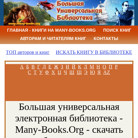
ГЛАВНАЯ - КНИГИ НА MANY-BOOKS.ORG
ПОИСК КНИГ
АВТОРАМ И ЧИТАТЕЛЯМ КНИГ
КОНТАКТЫ
ТОП авторов и книг
ИСКАТЬ КНИГУ В БИБЛИОТЕКЕ
А
Б
В
Г
Д
Е
Ж
З
И
Й
К
Л
М
Н
О
П
Р
С
Т
У
Ф
Х
Ц
Ч
Ш
Щ
Э
Ю
Я
AZ
Большая универсальная
электронная библиотека -
Many-Books.Org - скачать