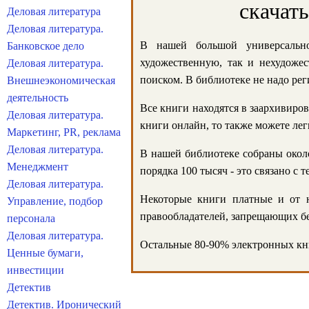
скачат
Деловая литература
Деловая литература.
В нашей большой универсально
Банковское дело
художественную, так и нехудожес
Деловая литература.
поиском. В библиотеке не надо реги
Внешнеэкономическая
деятельность
Все книги находятся в заархивиров
Деловая литература.
книги онлайн, то также можете лег
Маркетинг, PR, реклама
Деловая литература.
В нашей библиотеке собраны около
Менеджмент
порядка 100 тысяч - это связано с
Деловая литература.
Некоторые книги платные и от н
Управление, подбор
правообладателей, запрещающих бе
персонала
Деловая литература.
Остальные 80-90% электронных кни
Ценные бумаги,
инвестиции
Детектив
Детектив. Иронический