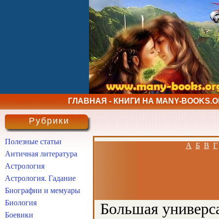
ГЛАВНАЯ - КНИГИ НА MANY-BOOKS.
Рубрики
Полезные статьи
А
Б
В
Г
Античная литература
Астрология
Астрология. Гадание
Биографии и мемуары
Биология
Большая универса
Боевики