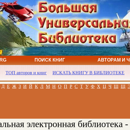
ORG
ПОИСК КНИГ
АВТОРАМ И 
ТОП авторов и книг
ИСКАТЬ КНИГУ В БИБЛИОТЕКЕ
Д
Е
Ж
З
И
Й
К
Л
М
Н
О
П
Р
С
Т
У
Ф
Х
Ц
Ч
Ш
Щ
льная электронная библиотека -