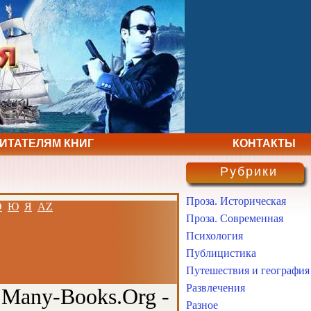
ЧИТАТЕЛЯМ КНИГ
КОНТАКТЫ
Рубрики
Проза. Историческая
Э
Ю
Я
AZ
Проза. Современная
Психология
Публицистика
Путешествия и география
Развлечения
 Many-Books.Org -
Разное