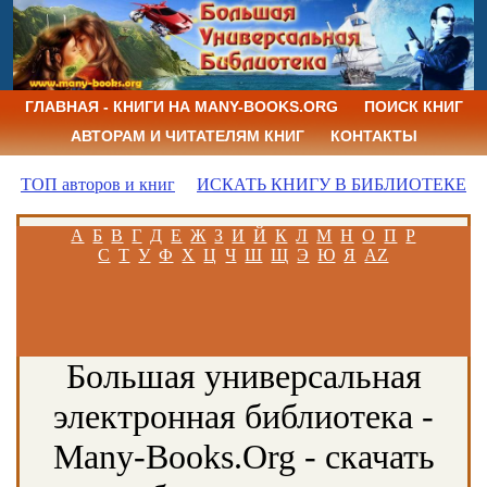
ГЛАВНАЯ - КНИГИ НА MANY-BOOKS.ORG
ПОИСК КНИГ
АВТОРАМ И ЧИТАТЕЛЯМ КНИГ
КОНТАКТЫ
ТОП авторов и книг
ИСКАТЬ КНИГУ В БИБЛИОТЕКЕ
А
Б
В
Г
Д
Е
Ж
З
И
Й
К
Л
М
Н
О
П
Р
С
Т
У
Ф
Х
Ц
Ч
Ш
Щ
Э
Ю
Я
AZ
Большая универсальная
электронная библиотека -
Many-Books.Org - скачать