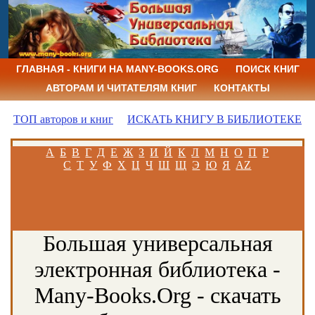
ГЛАВНАЯ - КНИГИ НА MANY-BOOKS.ORG
ПОИСК КНИГ
АВТОРАМ И ЧИТАТЕЛЯМ КНИГ
КОНТАКТЫ
ТОП авторов и книг
ИСКАТЬ КНИГУ В БИБЛИОТЕКЕ
А
Б
В
Г
Д
Е
Ж
З
И
Й
К
Л
М
Н
О
П
Р
С
Т
У
Ф
Х
Ц
Ч
Ш
Щ
Э
Ю
Я
AZ
Большая универсальная
электронная библиотека -
Many-Books.Org - скачать