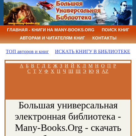
ГЛАВНАЯ - КНИГИ НА MANY-BOOKS.ORG
ПОИСК КНИГ
АВТОРАМ И ЧИТАТЕЛЯМ КНИГ
КОНТАКТЫ
ТОП авторов и книг
ИСКАТЬ КНИГУ В БИБЛИОТЕКЕ
А
Б
В
Г
Д
Е
Ж
З
И
Й
К
Л
М
Н
О
П
Р
С
Т
У
Ф
Х
Ц
Ч
Ш
Щ
Э
Ю
Я
AZ
Большая универсальная
электронная библиотека -
Many-Books.Org - скачать