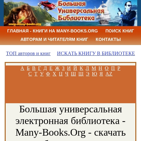
ГЛАВНАЯ - КНИГИ НА MANY-BOOKS.ORG
ПОИСК КНИГ
АВТОРАМ И ЧИТАТЕЛЯМ КНИГ
КОНТАКТЫ
ТОП авторов и книг
ИСКАТЬ КНИГУ В БИБЛИОТЕКЕ
А
Б
В
Г
Д
Е
Ж
З
И
Й
К
Л
М
Н
О
П
Р
С
Т
У
Ф
Х
Ц
Ч
Ш
Щ
Э
Ю
Я
AZ
Большая универсальная
электронная библиотека -
Many-Books.Org - скачать