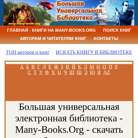
ГЛАВНАЯ - КНИГИ НА MANY-BOOKS.ORG
ПОИСК КНИГ
АВТОРАМ И ЧИТАТЕЛЯМ КНИГ
КОНТАКТЫ
ТОП авторов и книг
ИСКАТЬ КНИГУ В БИБЛИОТЕКЕ
А
Б
В
Г
Д
Е
Ж
З
И
Й
К
Л
М
Н
О
П
Р
С
Т
У
Ф
Х
Ц
Ч
Ш
Щ
Э
Ю
Я
AZ
Большая универсальная
электронная библиотека -
Many-Books.Org - скачать