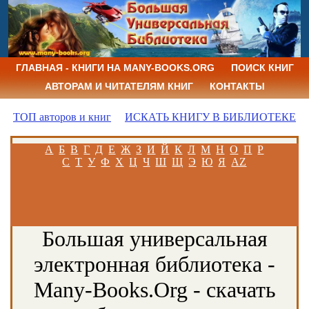
ГЛАВНАЯ - КНИГИ НА MANY-BOOKS.ORG
ПОИСК КНИГ
АВТОРАМ И ЧИТАТЕЛЯМ КНИГ
КОНТАКТЫ
ТОП авторов и книг
ИСКАТЬ КНИГУ В БИБЛИОТЕКЕ
А
Б
В
Г
Д
Е
Ж
З
И
Й
К
Л
М
Н
О
П
Р
С
Т
У
Ф
Х
Ц
Ч
Ш
Щ
Э
Ю
Я
AZ
Большая универсальная
электронная библиотека -
Many-Books.Org - скачать