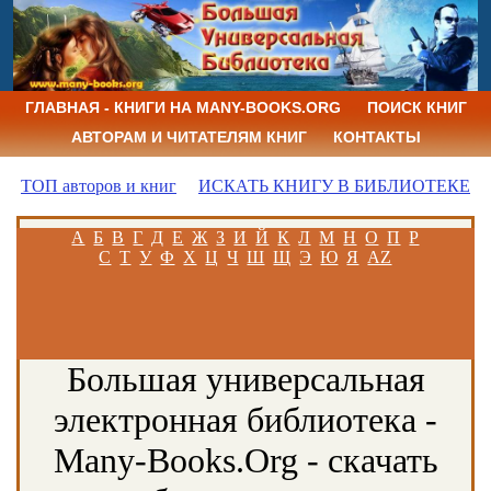
ГЛАВНАЯ - КНИГИ НА MANY-BOOKS.ORG
ПОИСК КНИГ
АВТОРАМ И ЧИТАТЕЛЯМ КНИГ
КОНТАКТЫ
ТОП авторов и книг
ИСКАТЬ КНИГУ В БИБЛИОТЕКЕ
А
Б
В
Г
Д
Е
Ж
З
И
Й
К
Л
М
Н
О
П
Р
С
Т
У
Ф
Х
Ц
Ч
Ш
Щ
Э
Ю
Я
AZ
Большая универсальная
электронная библиотека -
Many-Books.Org - скачать