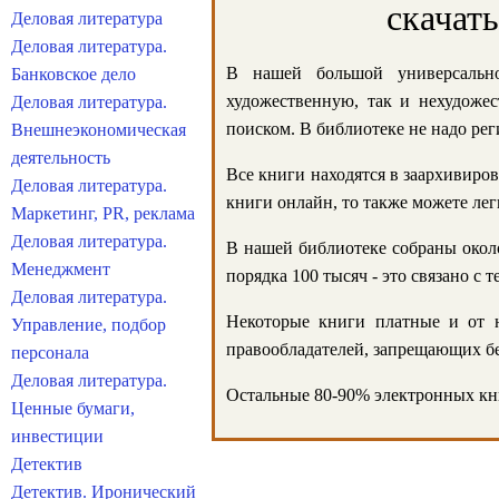
скачат
Деловая литература
Деловая литература.
В нашей большой универсально
Банковское дело
художественную, так и нехудожес
Деловая литература.
поиском. В библиотеке не надо реги
Внешнеэкономическая
деятельность
Все книги находятся в заархивиров
Деловая литература.
книги онлайн, то также можете лег
Маркетинг, PR, реклама
Деловая литература.
В нашей библиотеке собраны около
Менеджмент
порядка 100 тысяч - это связано с
Деловая литература.
Некоторые книги платные и от н
Управление, подбор
правообладателей, запрещающих бе
персонала
Деловая литература.
Остальные 80-90% электронных кни
Ценные бумаги,
инвестиции
Детектив
Детектив. Иронический