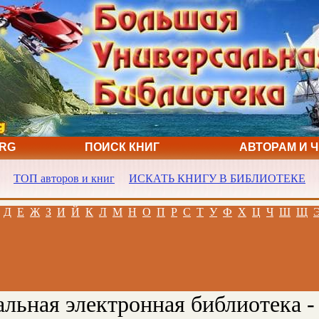
ORG
ПОИСК КНИГ
АВТОРАМ И 
ТОП авторов и книг
ИСКАТЬ КНИГУ В БИБЛИОТЕКЕ
Д
Е
Ж
З
И
Й
К
Л
М
Н
О
П
Р
С
Т
У
Ф
Х
Ц
Ч
Ш
Щ
льная электронная библиотека -