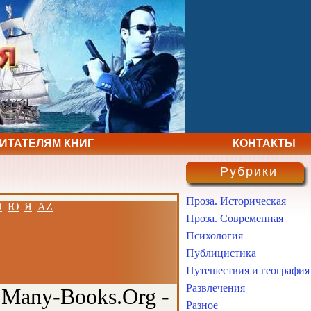
ЧИТАТЕЛЯМ КНИГ
КОНТАКТЫ
Рубрики
Проза. Историческая
Э
Ю
Я
AZ
Проза. Современная
Психология
Публицистика
Путешествия и география
Развлечения
 Many-Books.Org -
Разное