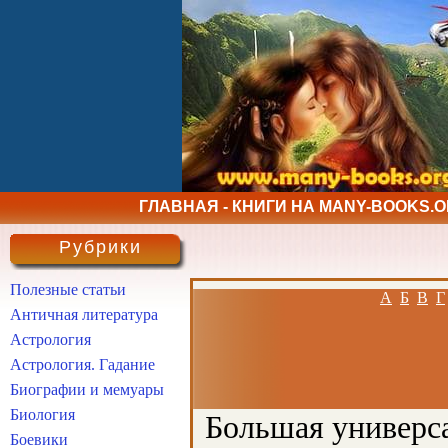
ГЛАВНАЯ - КНИГИ НА MANY-BOOKS.
Рубрики
Полезные статьи
А
Б
В
Г
Античная литература
Астрология
Астрология. Гадание
Биографии и мемуары
Биология
Большая универса
Боевики