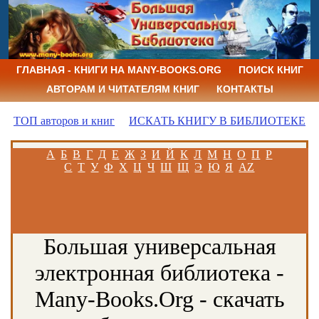
ГЛАВНАЯ - КНИГИ НА MANY-BOOKS.ORG
ПОИСК КНИГ
АВТОРАМ И ЧИТАТЕЛЯМ КНИГ
КОНТАКТЫ
ТОП авторов и книг
ИСКАТЬ КНИГУ В БИБЛИОТЕКЕ
А
Б
В
Г
Д
Е
Ж
З
И
Й
К
Л
М
Н
О
П
Р
С
Т
У
Ф
Х
Ц
Ч
Ш
Щ
Э
Ю
Я
AZ
Большая универсальная
электронная библиотека -
Many-Books.Org - скачать