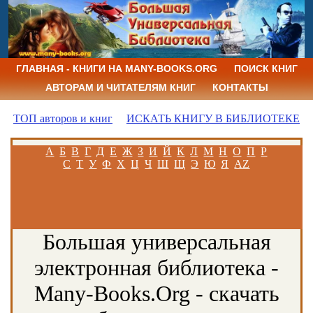
ГЛАВНАЯ - КНИГИ НА MANY-BOOKS.ORG
ПОИСК КНИГ
АВТОРАМ И ЧИТАТЕЛЯМ КНИГ
КОНТАКТЫ
ТОП авторов и книг
ИСКАТЬ КНИГУ В БИБЛИОТЕКЕ
А
Б
В
Г
Д
Е
Ж
З
И
Й
К
Л
М
Н
О
П
Р
С
Т
У
Ф
Х
Ц
Ч
Ш
Щ
Э
Ю
Я
AZ
Большая универсальная
электронная библиотека -
Many-Books.Org - скачать