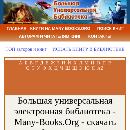
ГЛАВНАЯ - КНИГИ НА MANY-BOOKS.ORG
ПОИСК КНИГ
АВТОРАМ И ЧИТАТЕЛЯМ КНИГ
КОНТАКТЫ
ТОП авторов и книг
ИСКАТЬ КНИГУ В БИБЛИОТЕКЕ
А
Б
В
Г
Д
Е
Ж
З
И
Й
К
Л
М
Н
О
П
Р
С
Т
У
Ф
Х
Ц
Ч
Ш
Щ
Э
Ю
Я
AZ
Большая универсальная
электронная библиотека -
Many-Books.Org - скачать