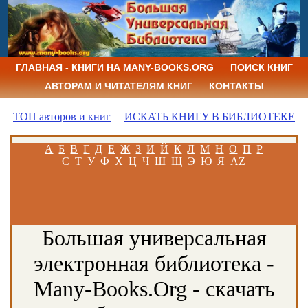
ГЛАВНАЯ - КНИГИ НА MANY-BOOKS.ORG
ПОИСК КНИГ
АВТОРАМ И ЧИТАТЕЛЯМ КНИГ
КОНТАКТЫ
ТОП авторов и книг
ИСКАТЬ КНИГУ В БИБЛИОТЕКЕ
А
Б
В
Г
Д
Е
Ж
З
И
Й
К
Л
М
Н
О
П
Р
С
Т
У
Ф
Х
Ц
Ч
Ш
Щ
Э
Ю
Я
AZ
Большая универсальная
электронная библиотека -
Many-Books.Org - скачать