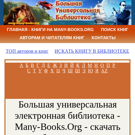
ГЛАВНАЯ - КНИГИ НА MANY-BOOKS.ORG
ПОИСК КНИГ
АВТОРАМ И ЧИТАТЕЛЯМ КНИГ
КОНТАКТЫ
ТОП авторов и книг
ИСКАТЬ КНИГУ В БИБЛИОТЕКЕ
А
Б
В
Г
Д
Е
Ж
З
И
Й
К
Л
М
Н
О
П
Р
С
Т
У
Ф
Х
Ц
Ч
Ш
Щ
Э
Ю
Я
AZ
Большая универсальная
электронная библиотека -
Many-Books.Org - скачать