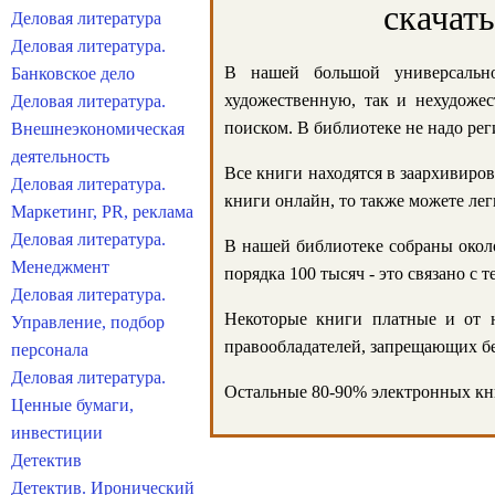
скачат
Деловая литература
Деловая литература.
В нашей большой универсально
Банковское дело
художественную, так и нехудожес
Деловая литература.
поиском. В библиотеке не надо реги
Внешнеэкономическая
деятельность
Все книги находятся в заархивиров
Деловая литература.
книги онлайн, то также можете лег
Маркетинг, PR, реклама
Деловая литература.
В нашей библиотеке собраны около
Менеджмент
порядка 100 тысяч - это связано с
Деловая литература.
Некоторые книги платные и от н
Управление, подбор
правообладателей, запрещающих бе
персонала
Деловая литература.
Остальные 80-90% электронных кни
Ценные бумаги,
инвестиции
Детектив
Детектив. Иронический