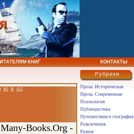
ЧИТАТЕЛЯМ КНИГ
КОНТАКТЫ
Рубрики
Проза. Историческая
Э
Ю
Я
AZ
Проза. Современная
Психология
Публицистика
Путешествия и география
Развлечения
 Many-Books.Org -
Разное