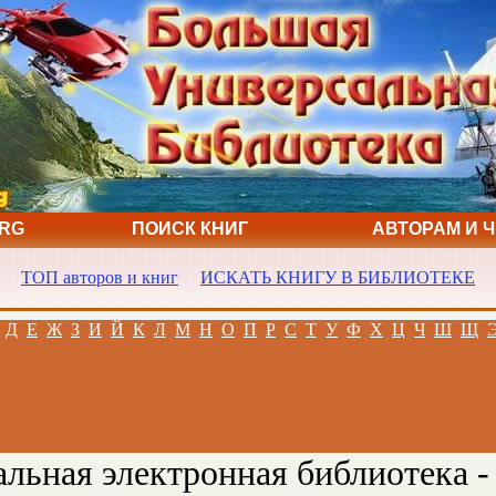
ORG
ПОИСК КНИГ
АВТОРАМ И 
ТОП авторов и книг
ИСКАТЬ КНИГУ В БИБЛИОТЕКЕ
Д
Е
Ж
З
И
Й
К
Л
М
Н
О
П
Р
С
Т
У
Ф
Х
Ц
Ч
Ш
Щ
льная электронная библиотека -