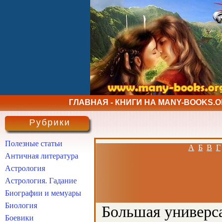
ГЛАВНАЯ - КНИГИ НА MANY-BOOKS.
Рубрики
Полезные статьи
А
Б
В
Г
Античная литература
Астрология
Астрология. Гадание
Биографии и мемуары
Биология
Большая универса
Боевики