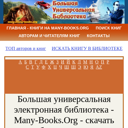
ГЛАВНАЯ - КНИГИ НА MANY-BOOKS.ORG
ПОИСК КНИГ
АВТОРАМ И ЧИТАТЕЛЯМ КНИГ
КОНТАКТЫ
ТОП авторов и книг
ИСКАТЬ КНИГУ В БИБЛИОТЕКЕ
А
Б
В
Г
Д
Е
Ж
З
И
Й
К
Л
М
Н
О
П
Р
С
Т
У
Ф
Х
Ц
Ч
Ш
Щ
Э
Ю
Я
AZ
Большая универсальная
электронная библиотека -
Many-Books.Org - скачать