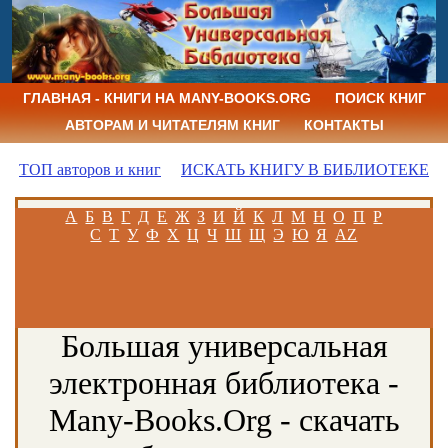
ГЛАВНАЯ - КНИГИ НА MANY-BOOKS.ORG
ПОИСК КНИГ
АВТОРАМ И ЧИТАТЕЛЯМ КНИГ
КОНТАКТЫ
ТОП авторов и книг
ИСКАТЬ КНИГУ В БИБЛИОТЕКЕ
А
Б
В
Г
Д
Е
Ж
З
И
Й
К
Л
М
Н
О
П
Р
С
Т
У
Ф
Х
Ц
Ч
Ш
Щ
Э
Ю
Я
AZ
Большая универсальная
электронная библиотека -
Many-Books.Org - скачать