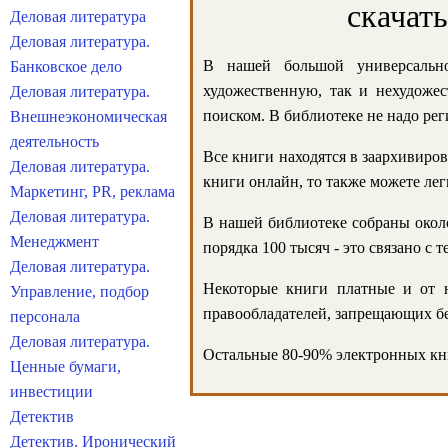
скачат
Деловая литература
Деловая литература.
В нашей большой универсально
Банковское дело
художественную, так и нехудожес
Деловая литература.
поиском. В библиотеке не надо реги
Внешнеэкономическая
деятельность
Все книги находятся в заархивиров
Деловая литература.
книги онлайн, то также можете лег
Маркетинг, PR, реклама
Деловая литература.
В нашей библиотеке собраны около
Менеджмент
порядка 100 тысяч - это связано с
Деловая литература.
Некоторые книги платные и от н
Управление, подбор
правообладателей, запрещающих бе
персонала
Деловая литература.
Остальные 80-90% электронных кни
Ценные бумаги,
инвестиции
Детектив
Детектив. Иронический