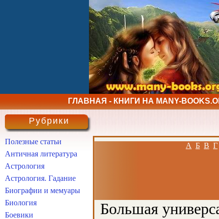
ГЛАВНАЯ - КНИГИ НА MANY-BOOKS.
Рубрики
Полезные статьи
А
Б
В
Г
Античная литература
Астрология
Астрология. Гадание
Биографии и мемуары
Биология
Большая универса
Боевики