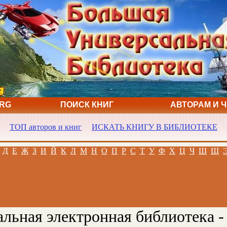
ORG
ПОИСК КНИГ
АВТОРАМ И 
ТОП авторов и книг
ИСКАТЬ КНИГУ В БИБЛИОТЕКЕ
Д
Е
Ж
З
И
Й
К
Л
М
Н
О
П
Р
С
Т
У
Ф
Х
Ц
Ч
Ш
Щ
льная электронная библиотека -