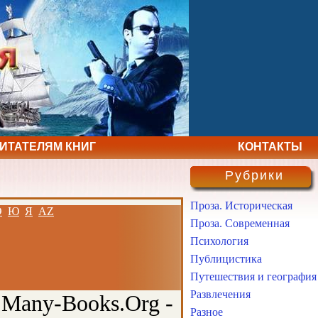
ЧИТАТЕЛЯМ КНИГ
КОНТАКТЫ
Рубрики
Проза. Историческая
Э
Ю
Я
AZ
Проза. Современная
Психология
Публицистика
Путешествия и география
Развлечения
 Many-Books.Org -
Разное