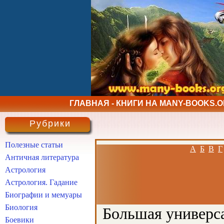
ГЛАВНАЯ - КНИГИ НА MANY-BOOKS.
Рубрики
Полезные статьи
А
Б
В
Г
Античная литература
Астрология
Астрология. Гадание
Биографии и мемуары
Биология
Большая универса
Боевики