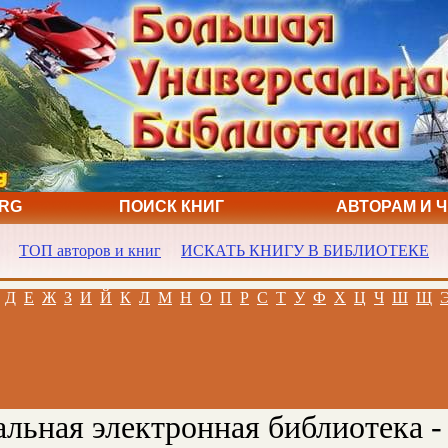
ORG
ПОИСК КНИГ
АВТОРАМ И 
ТОП авторов и книг
ИСКАТЬ КНИГУ В БИБЛИОТЕКЕ
Д
Е
Ж
З
И
Й
К
Л
М
Н
О
П
Р
С
Т
У
Ф
Х
Ц
Ч
Ш
Щ
льная электронная библиотека -