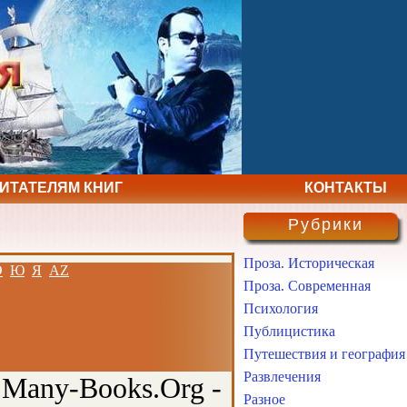
ЧИТАТЕЛЯМ КНИГ
КОНТАКТЫ
Рубрики
Проза. Историческая
Э
Ю
Я
AZ
Проза. Современная
Психология
Публицистика
Путешествия и география
Развлечения
 Many-Books.Org -
Разное